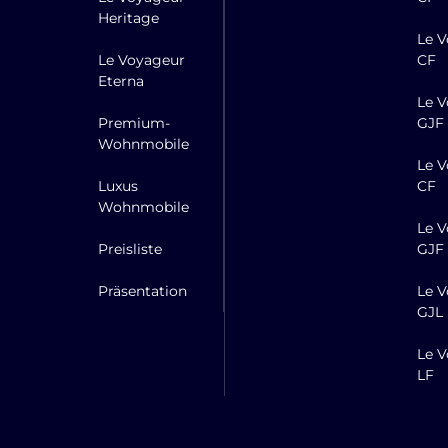
Heritage
Le V
Le Voyageur
CF
Eterna
Le V
Premium-
GJF
Wohnmobile
Le V
Luxus
CF
Wohnmobile
Le V
Preisliste
GJF
Präsentation
Le V
GJL
Le V
LF