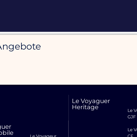
Angebote
Le Voyaguer
Heritage
Le V
GJF
guer
Le V
bile
Le Voyageur
CF