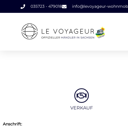
035723 - 479018
info@levoyageur-wohnmobi
VERKAUF
Anschrift: