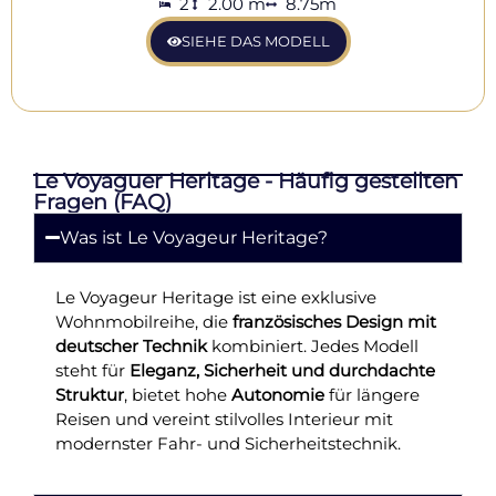
2
2.00 m
8.75m
SIEHE DAS MODELL
Le Voyaguer Heritage - Häufig gestellten
Fragen (FAQ)
Was ist Le Voyageur Heritage?
Le Voyageur Heritage ist eine exklusive
Wohnmobilreihe, die
französisches Design mit
deutscher Technik
kombiniert. Jedes Modell
steht für
Eleganz, Sicherheit und durchdachte
Struktur
, bietet hohe
Autonomie
für längere
Reisen und vereint stilvolles Interieur mit
modernster Fahr- und Sicherheitstechnik.